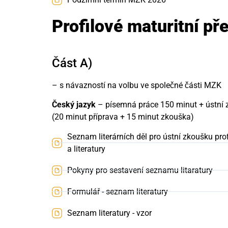
Profilové maturitní p
Část A)
– s návazností na volbu ve společné části MZK
Český jazyk
– písemná práce 150 minut + ústní 
(20 minut příprava + 15 minut zkouška)
Seznam literárních děl pro ústní zkoušku pro
a literatury
Pokyny pro sestavení seznamu litaratury
Formulář - seznam literatury
Seznam literatury - vzor