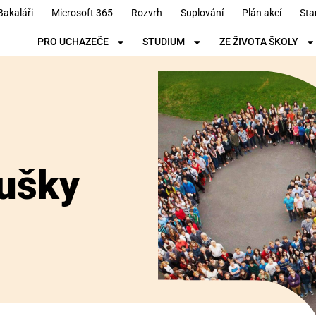
Bakaláři
Microsoft 365
Rozvrh
Suplování
Plán akcí
Sta
PRO UCHAZEČE
STUDIUM
ZE ŽIVOTA ŠKOLY
oušky