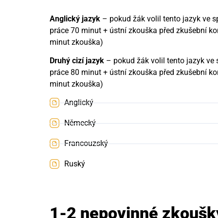
Anglický jazyk
– pokud žák volil tento jazyk ve
práce 70 minut + ústní zkouška před zkušební ko
minut zkouška)
Druhý cizí jazyk
– pokud žák volil tento jazyk v
práce 80 minut + ústní zkouška před zkušební ko
minut zkouška)
Anglický
Německý
Francouzský
Ruský
1-2 nepovinné zkoušk