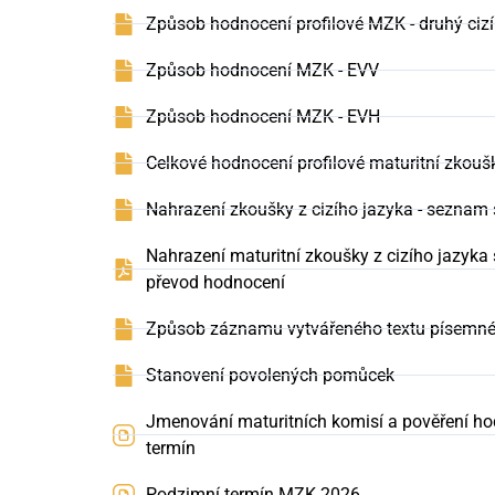
Způsob hodnocení profilové MZK - druhý cizí
Způsob hodnocení MZK - EVV
Způsob hodnocení MZK - EVH
Celkové hodnocení profilové maturitní zkou
Nahrazení zkoušky z cizího jazyka - seznam
Nahrazení maturitní zkoušky z cizího jazyk
převod hodnocení
Způsob záznamu vytvářeného textu písemné 
Stanovení povolených pomůcek
Jmenování maturitních komisí a pověření ho
termín
Podzimní termín MZK 2026