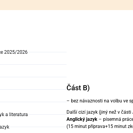
oce 2025/2026
Část B)
– bez návaznosti na volbu ve spo
Další cizí jazyk (jiný než v části
k a literatura
Anglický jazyk
– písemná práce
(15 minut příprava+15 minut z
jazyk