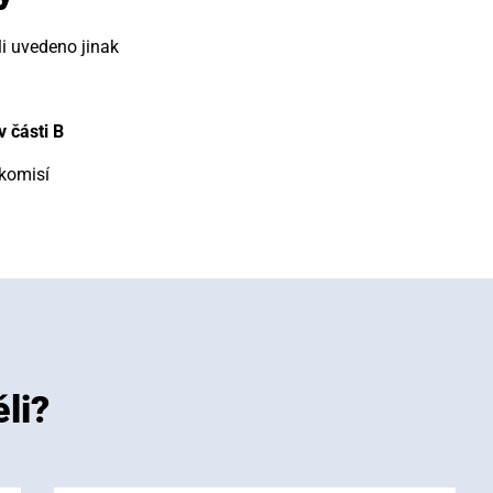
li uvedeno jinak
 části B
komisí
li?