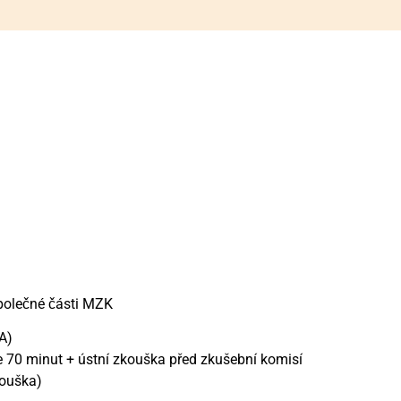
lečné části MZK
 A)
 70 minut + ústní zkouška před zkušební komisí
kouška)