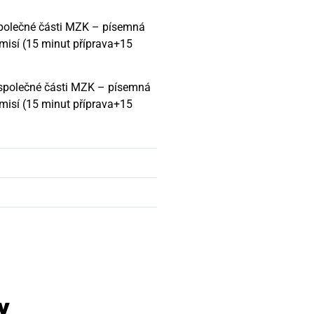
 společné části MZK – písemná
misí (15 minut příprava+15
e společné části MZK – písemná
misí (15 minut příprava+15
y