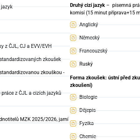
Druhý cizí jazyk
– písemná prác
 jazyk
komisí (15 minut příprava+15 
Anglický
Německý
šky z ČJL, CJ a EVV/EVH
Francouzský
 standardizovaných zkoušek
Ruský
a standardizovanou zkouškou -
Forma zkoušek: ústní před zku
zkoušení)
práce z ČJL a cizích jazyků
Biologie
Dějepis
dnotitelů MZK 2025/2026, jarní
Fyzika
Chemie