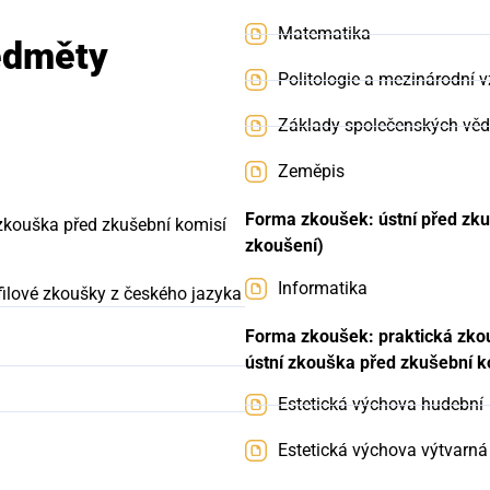
Matematika
ředměty
Politologie a mezinárodní 
Základy společenských věd
Zeměpis
Forma zkoušek: ústní před zku
zkouška před zkušební komisí
zkoušení)
Informatika
filové zkoušky z českého jazyka
Forma zkoušek: praktická zkous
ústní zkouška před zkušební 
Estetická výchova hudební
Estetická výchova výtvarná