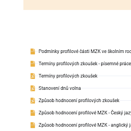
Podmínky profilové části MZK ve školním r
Termíny profilových zkoušek - písemné práce
Termíny profilových zkoušek
Stanovení dnů volna
Způsob hodnocení profilových zkoušek
Způsob hodnocení profilové MZK - Český jazy
Způsob hodnocení profilové MZK - anglický 