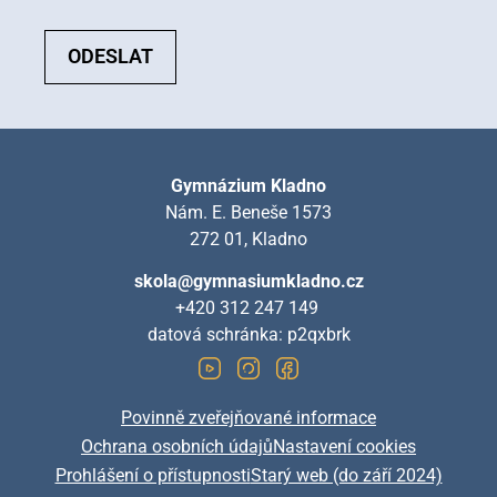
ODESLAT
Gymnázium Kladno
Nám. E. Beneše 1573
272 01, Kladno
skola@gymnasiumkladno.cz
+420 312 247 149
datová schránka: p2qxbrk
Povinně zveřejňované informace
Ochrana osobních údajů
Nastavení cookies
Prohlášení o přístupnosti
Starý web (do září 2024)