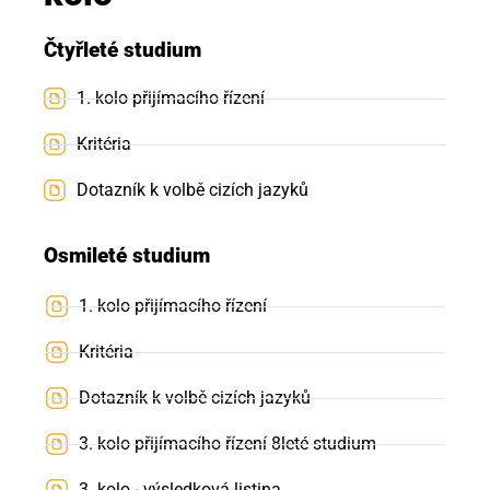
Čtyřleté studium
1. kolo přijímacího řízení
Kritéria
Dotazník k volbě cizích jazyků
Osmileté studium
1. kolo přijímacího řízení
Kritéria
Dotazník k volbě cizích jazyků
3. kolo přijímacího řízení 8leté studium
3. kolo - výsledková listina