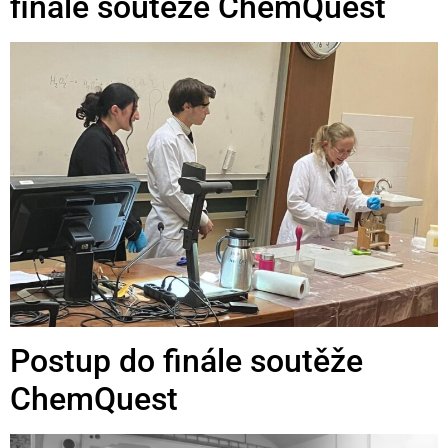
finále soutěže ChemQuest
Postup do finále soutěže
ChemQuest