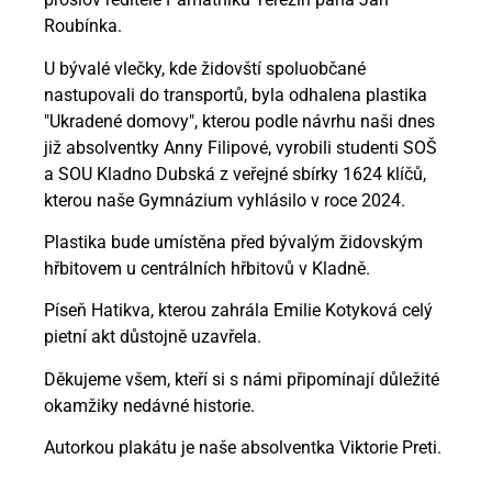
Roubínka.
U bývalé vlečky, kde židovští spoluobčané
nastupovali do transportů, byla odhalena plastika
"Ukradené domovy", kterou podle návrhu naši dnes
již absolventky Anny Filipové, vyrobili studenti SOŠ
a SOU Kladno Dubská z veřejné sbírky 1624 klíčů,
kterou naše Gymnázium vyhlásilo v roce 2024.
Plastika bude umístěna před bývalým židovským
hřbitovem u centrálních hřbitovů v Kladně.
Píseň Hatikva, kterou zahrála Emilie Kotyková celý
pietní akt důstojně uzavřela.
Děkujeme všem, kteří si s námi připomínají důležité
okamžiky nedávné historie.
Autorkou plakátu je naše absolventka Viktorie Preti.