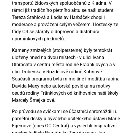
transportů židovských spoluobčanů z Kladna. V
rámci již tradičního pietního aktu se naši studenti
Tereza Stahlová a Ladislav Harbáček chopili
moderace a provázení celým večerem. Hostesky ze
třídy O3 se staraly o doprovod a distribuci
upomínkových předmětů.
Kameny zmizelých (stolpersteine) byly tentokrát
uloženy hned na dvou místech - v ulici Ivana
Olbrachta v centru města rodině Fraänklových a v
ulici Doberská v Rozdělově rodině Kohnově.
Součástí programu byla mimo jiné i motlitba rabína
Davida Maxy nebo autorská povídka na motivy
osudů rodiny Fränklových od knihovnice naší školy
Marcely Šmejkalové.
Po průvodu se svíčkami se účastníci shromáždili u
pamětní desky u bývalého učitelského ústavu Marie
Egemové (dnes OC Central) a vyslechli inspirativní
proslov ředitele Památníku Terezín pana Jan