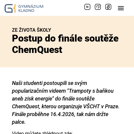
ZE ŽIVOTA ŠKOLY
Postup do finále soutěže
ChemQuest
Naši studenti postoupili se svým
popularizačním videem "Trampoty s baňkou
aneb zisk energie" do finále soutěže
ChemQuest, kterou organizuje VŠCHT v Praze.
Finále proběhne 16.4.2026, tak nám držte
palce.
Video můžete zhlédnout zde: