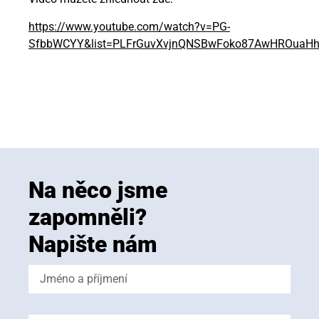
https://www.youtube.com/watch?v=PG-
SfbbWCYY&list=PLFrGuvXvjnQNSBwFoko87AwHROuaH
Na něco jsme
zapomněli?
Napište nám