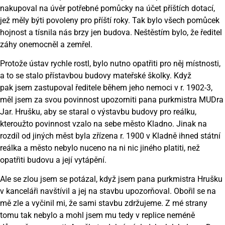
nakupoval na úvěr potřebné pomůcky na účet příštích dotací,
jež měly býti povoleny pro příští roky. Tak bylo všech pomůcek
hojnost a tísnila nás brzy jen budova. Neštěstím bylo, že ředitel
záhy onemocněl a zemřel.
Protože ústav rychle rostl, bylo nutno opatřiti pro něj místnosti,
a to se stalo přístavbou budovy mateřské školky. Když
pak
jsem zastupoval ředitele během jeho nemoci v r. 1902-3,
měl jsem za svou povinnost upozorniti pana purkmistra MUDra
Jar. Hrušku, aby se staral o výstavbu budovy pro reálku,
kteroužto povinnost vzalo na sebe město Kladno. Jinak na
rozdíl od jiných měst byla zřízena r. 1900 v Kladně ihned státní
reálka a město nebylo nuceno na ni nic jiného platiti, než
opatřiti budovu a její vytápění.
Ale se zlou jsem se potázal, když jsem pana purkmistra Hrušku
v kanceláři navštívil a jej na stavbu upozorňoval. Obořil se na
mě zle a vyčinil mi, že sami stavbu zdržujeme. Z mé strany
tomu tak nebylo a mohl jsem mu tedy v replice neméně