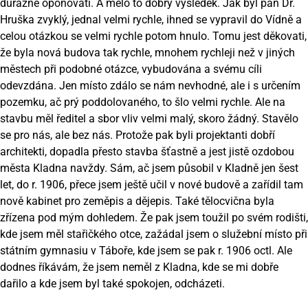
důrazně oponovati. A mělo to dobrý výsledek. Jak byl pan Dr.
Hruška zvyklý, jednal velmi rychle, ihned se vypravil do Vídně a
celou otázkou se velmi rychle potom hnulo. Tomu jest děkovati,
že byla nová budova tak rychle, mnohem rychleji než v jiných
městech při podobné otázce, vybudována a svému cíli
odevzdána. Jen místo zdálo se nám nevhodné, ale i s určením
pozemku, ač prý poddolovaného, to šlo velmi rychle. Ale na
stavbu měl ředitel a sbor vliv velmi malý, skoro žádný. Stavělo
se pro nás, ale bez nás. Protože pak byli projektanti dobří
architekti, dopadla přesto stavba šťastně a jest jistě ozdobou
města Kladna navždy. Sám, ač jsem působil v Kladně jen šest
let, do r. 1906, přece jsem ještě učil v nové budově a zařídil tam
nově kabinet pro zeměpis a dějepis. Také tělocvična byla
zřízena pod mým dohledem.
Že pak jsem toužil po svém rodišti,
kde jsem měl stařičkého otce, zažádal jsem o služební místo při
státním gymnasiu v Táboře, kde jsem se pak r. 1906 octl. Ale
dodnes říkávám, že jsem neměl z Kladna, kde se mi dobře
dařilo a kde jsem byl také spokojen, odcházeti.