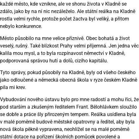
každé město, kde vznikne, ale ve shonu života v Kladně se
zdálo, jako by na ní nic nezáleželo. Ale státní reálka na Kladně
rostla velmi rychle, protože počet žactva byl veliký, a přitom
nebylo konkurence.
Město působilo na mne velice příznivě. Obec bohatá a život
veselý, rušný. Také blízkost Prahy velmi příjemná. Jen jedna věc
kalila mou mysl, a to byla rozpínavost němectví v Kladně,
podporovaná správou hutí a dolů, cizího kapitálu.
Tyto správy, pokud působily na Kladně, byly od všeho českého
jako odloučené a německá obecná škola v ryze českém Kladně
pila mi krev.
Vybudování nového ústavu bylo pro mne radostí a mohu říci, že
pod starším a zkušeným ředitelem Frant. Bělohlávkem sloužilo
se dobře a práce šly přirozeným tempem. Reálka usídlena byla
v malé poměrně budově městské opatrovny a ředitel, aby byla
nová škola pěkně vypravena, neohlížel se na malé poměrně
státní dotace na pořízení školních pomůcek povolené a