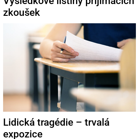
Výsledkové listiny přijímacích
zkoušek
Lidická tragédie – trvalá
expozice