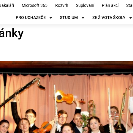
Bakaláři
Microsoft 365
Rozvrh
Suplování
Plán akcí
Sta
PRO UCHAZEČE
STUDIUM
ZE ŽIVOTA ŠKOLY
ánky