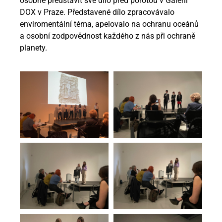
osobně představit své dílo před porotou v Galerii
DOX v Praze. Představené dílo zpracovávalo
enviromentální téma, apelovalo na ochranu oceánů
a osobní zodpovědnost každého z nás při ochraně
planety.