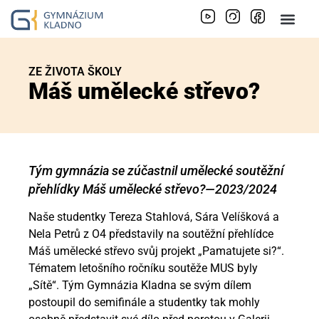
ZE ŽIVOTA ŠKOLY
Máš umělecké střevo?
Tým gymnázia se zúčastnil umělecké soutěžní
přehlídky Máš umělecké střevo?—2023/2024
Naše studentky Tereza Stahlová, Sára Velíšková a
Nela Petrů z O4 představily na soutěžní přehlídce
Máš umělecké střevo svůj projekt „Pamatujete si?“.
Tématem letošního ročníku soutěže MUS byly
„Sítě“. Tým Gymnázia Kladna se svým dílem
postoupil do semifinále a studentky tak mohly