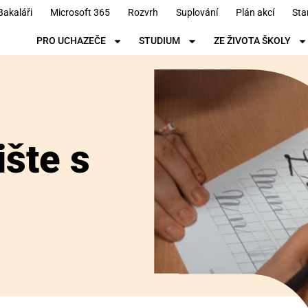
Bakaláři
Microsoft 365
Rozvrh
Suplování
Plán akcí
Sta
PRO UCHAZEČE
STUDIUM
ZE ŽIVOTA ŠKOLY
ište s