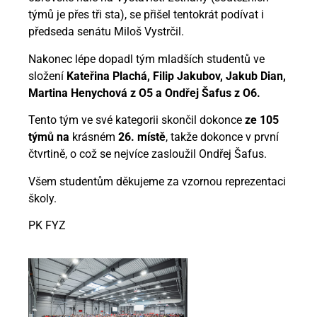
týmů je přes tři sta), se přišel tentokrát podívat i
předseda senátu Miloš Vystrčil.
Nakonec lépe dopadl tým mladších studentů ve
složení
Kateřina Plachá, Filip Jakubov, Jakub Dian,
Martina Henychová z O5 a Ondřej Šafus z O6.
Tento tým ve své kategorii skončil dokonce
ze 105
týmů na
krásném
26. místě
, takže dokonce v první
čtvrtině, o což se nejvíce zasloužil Ondřej Šafus.
Všem studentům děkujeme za vzornou reprezentaci
školy.
PK FYZ