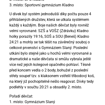
3. místo: Sportovní gymnázium Kladno
U dívek byl systém jednodušší díky počtu pouze 4
přihlášených družstev, která se utkala systémem
každý s každým. Boje našich děvčat byly rovněž
velmi vyrovnané. SZŠ a VOŠZ (Zdrávku) Kladno
holky porazily 19:16, SOŠ a SOU (Beneš) Kladno
24:21 a mohly se tak těšit na závěrečný souboj o
celkové prvenství s Gymnáziem Slaný. Poslední
utkání bylo stejně jako u hochů velmi vyrovnané a
dramatické a naše děvčata si smůlu vybrala ještě
více než jejich kolegové opačného pohlaví. Těsně
před koncem vedla o 2 body, bohužel z poslední
střely soupeř tzv. s klaksonem vstřelil tříbodový koš,
na který již pochopitelně nešlo reagovat. Dívky tedy
podlehly v součtu 20:21 a obsadily 2. místo.
Pořadí děvčat:
1. místo: Gymnázium Slaný