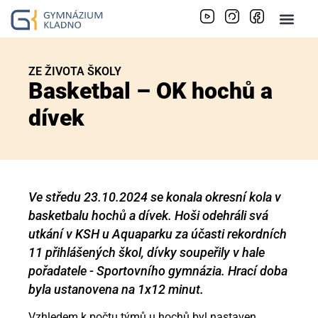
ZE ŽIVOTA ŠKOLY
Basketbal – OK hochů a
dívek
Ve středu 23.10.2024 se konala okresní kola v
basketbalu hochů a dívek. Hoši odehráli svá
utkání v KSH u Aquaparku za účasti rekordních
11 přihlášených škol, dívky soupeřily v hale
pořadatele - Sportovního gymnázia. Hrací doba
byla ustanovena na 1x12 minut.
Vzhledem k počtu týmů u hochů byl nastaven