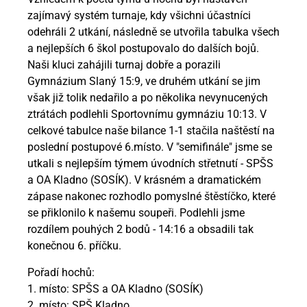
zajímavý systém turnaje, kdy všichni účastníci
odehráli 2 utkání, následně se utvořila tabulka všech
a nejlepších 6 škol postupovalo do dalších bojů.
Naši kluci zahájili turnaj dobře a porazili
Gymnázium Slaný 15:9, ve druhém utkání se jim
však již tolik nedařilo a po několika nevynucených
ztrátách podlehli Sportovnímu gymnáziu 10:13. V
celkové tabulce naše bilance 1-1 stačila naštěstí na
poslední postupové 6.místo. V "semifinále" jsme se
utkali s nejlepším týmem úvodních střetnutí - SPŠS
a OA Kladno (SOSÍK). V krásném a dramatickém
zápase nakonec rozhodlo pomyslné štěstíčko, které
se přiklonilo k našemu soupeři. Podlehli jsme
rozdílem pouhých 2 bodů - 14:16 a obsadili tak
konečnou 6. příčku.
Pořadí hochů:
1. místo: SPŠS a OA Kladno (SOSÍK)
2. místo: SPŠ Kladno