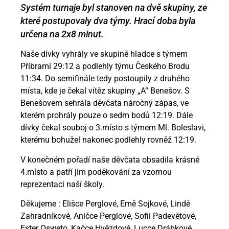
Systém turnaje byl stanoven na dvě skupiny, ze
které postupovaly dva týmy. Hrací doba byla
určena na 2x8 minut.
Naše dívky vyhrály ve skupině hladce s týmem
Příbrami 29:12 a podlehly týmu Českého Brodu
11:34. Do semifinále tedy postoupily z druhého
místa, kde je čekal vítěz skupiny „A“ Benešov. S
Benešovem sehrála děvčata náročný zápas, ve
kterém prohrály pouze o sedm bodů 12:19. Dále
dívky čekal souboj o 3.místo s týmem Ml. Boleslavi,
kterému bohužel nakonec podlehly rovněž 12:19.
V konečném pořadí naše děvčata obsadila krásné
4.místo a patří jim poděkování za vzornou
reprezentaci naší školy.
Děkujeme : Elišce Perglové, Emě Sojkové, Lindě
Zahradníkové, Aničce Perglové, Sofii Padevětové,
Ester Osweto, Kačce Hvězdové, Lucce Drábkové.