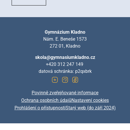
Gymnázium Kladno
Nám. E. Beneše 1573
272 01, Kladno
skola@gymnasiumkladno.cz
+420 312 247 149
datová schránka: p2qxbrk
Povinně zveřejňované informace
Ochrana osobních údajů
Nastavení cookies
Prohlášení o přístupnosti
Starý web (do září 2024)