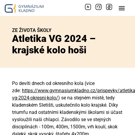
ZE ŽIVOTA ŠKOLY
Atletika VG 2024 –
krajské kolo hoši
Po devíti dnech od okresního kola (více
zde:
https://www.gymnasiumkladno.cz/prispevky/atletika
vg-2024-okresni-kolo/
) se na stejném místě, tedy
kladenském Sletišti, uskutečnilo kolo krajské. Díky
triumfu nad ostatními kladenskými školami si účast
vysloužili naši chlapci. Závodilo se ve stejných
disciplínách - 100m, 400m, 1500m, vrh koulí, skok
daleký, skok vysoký, štafety 4x200m.