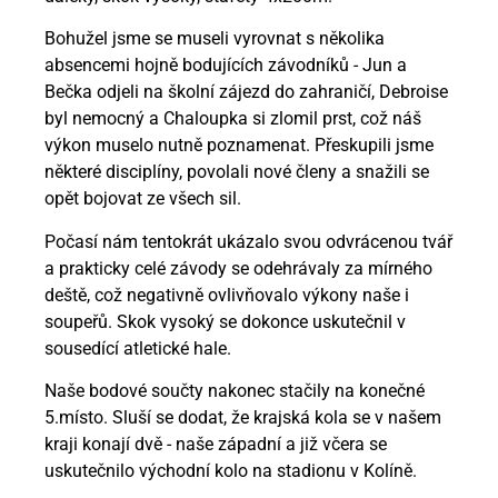
Bohužel jsme se museli vyrovnat s několika
absencemi hojně bodujících závodníků - Jun a
Bečka odjeli na školní zájezd do zahraničí, Debroise
byl nemocný a Chaloupka si zlomil prst, což náš
výkon muselo nutně poznamenat. Přeskupili jsme
některé disciplíny, povolali nové členy a snažili se
opět bojovat ze všech sil.
Počasí nám tentokrát ukázalo svou odvrácenou tvář
a prakticky celé závody se odehrávaly za mírného
deště, což negativně ovlivňovalo výkony naše i
soupeřů. Skok vysoký se dokonce uskutečnil v
sousedící atletické hale.
Naše bodové součty nakonec stačily na konečné
5.místo. Sluší se dodat, že krajská kola se v našem
kraji konají dvě - naše západní a již včera se
uskutečnilo východní kolo na stadionu v Kolíně.