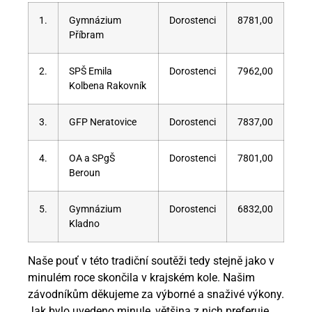
1.
Gymnázium
Dorostenci
8781,00
Příbram
2.
SPŠ Emila
Dorostenci
7962,00
Kolbena Rakovník
3.
GFP Neratovice
Dorostenci
7837,00
4.
OA a SPgŠ
Dorostenci
7801,00
Beroun
5.
Gymnázium
Dorostenci
6832,00
Kladno
Naše pouť v této tradiční soutěži tedy stejně jako v
minulém roce skončila v krajském kole. Našim
závodníkům děkujeme za výborné a snaživé výkony.
Jak bylo uvedeno minule, většina z nich preferuje