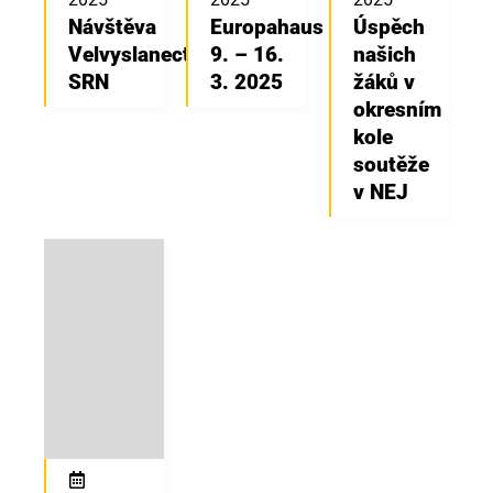
Návštěva
Europahaus
Úspěch
Velvyslanectví
9. – 16.
našich
SRN
3. 2025
žáků v
okresním
kole
soutěže
v NEJ