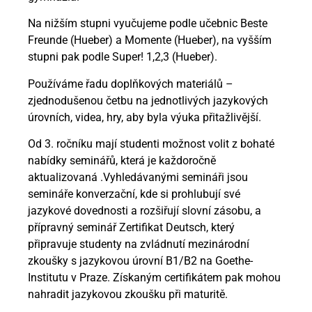
Na nižším stupni vyučujeme podle učebnic Beste
Freunde (Hueber) a Momente (Hueber), na vyšším
stupni pak podle Super! 1,2,3 (Hueber).
Používáme řadu doplňkových materiálů –
zjednodušenou četbu na jednotlivých jazykových
úrovních, videa, hry, aby byla výuka přitažlivější.
Od 3. ročníku mají studenti možnost volit z bohaté
nabídky seminářů, která je každoročně
aktualizovaná .Vyhledávanými semináři jsou
semináře konverzační, kde si prohlubují své
jazykové dovednosti a rozšiřují slovní zásobu, a
přípravný seminář Zertifikat Deutsch, který
připravuje studenty na zvládnutí mezinárodní
zkoušky s jazykovou úrovní B1/B2 na Goethe-
Institutu v Praze. Získaným certifikátem pak mohou
nahradit jazykovou zkoušku při maturitě.