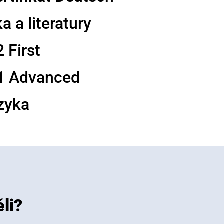
 a literatury
 First
C1 Advanced
zyka
li?