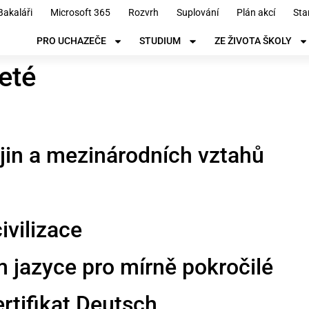
Bakaláři
Microsoft 365
Rozvrh
Suplování
Plán akcí
Sta
PRO UCHAZEČE
STUDIUM
ZE ŽIVOTA ŠKOLY
eté
jin a mezinárodních vztahů
ivilizace
jazyce pro mírně pokročilé
rtifikat Deutsch