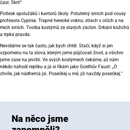
část. Škrt!"
Potlesk spolužáků i kantorů školy. Potutelný smích pod vousy
profesora Cyprise. Trapné herecké vokno, strach v očích a na
rtech smích. Tvorba kostýmů ze starých záclon. Drbání kožichů
a trpká pravda.
Nevídáme se tak často, jak bych chtěl. Stačí, když si jen
vzpomenu na ta slova, kterým jsme půjčovali život, a všichni
jsme zase na jevišti. Ve svých kostýmech čekáme, až nám
někdo nahodí repliku a já si říkám jako Goethův Faust: „Ó
chvíle, jak nádherná jsi. Posečkej u mě, již navždy posečkej."
Na něco jsme
zapomněli?