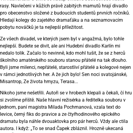
rasy. Navlečeni v kůžích právě zabitých mamutů hrají divadlo
pro obecenstvo složené z budoucích studentů prvních ročníků.
Hledají kolegy do zajetého dramaťáku a na seznamovacím
pobytu nováčků je ta nejlepší příležitost.
Ze všech divadel, ve kterých jsem byl v angažmá, bylo tohle
nejlepší. Budete se divit, ale ani Hudební divadlo Karlín mi
nedalo tolik. Začalo to nevinně, kdo mohl tušit, že se z herců
školního amatérského souboru stanou přátelé na tak dlouho.
Byli jsme milenci, nepřátelé, starostliví přátelé a kolegové nejen
v rámci jednotlivých her. A že jich bylo! Sen noci svatojánské,
Misantrop, Ze života hmyzu, Terasa...
Nikoho jsme nešetřili. Autoři se v hrobech klepali a čekali, čí hru
si zvolíme příště. Naše hlavní režisérka a ředitelka souboru v
jednom, paní magistra Milada Pochmanová, vzala text do
levice, černý fiks do pravice a ze čtyřhodinového epického
dramatu byla náhle dvouaktovka pro pár herců. Vždy ale ctila
autora. I když: „To se snad Čapek zbláznil. Hrozně ukecaná